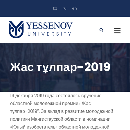
kz
ru
en
Жас тұлпар-2019
19 декабря 2019 года состоялось вручение
областной молодежной премии» Жас
тұлпар-2019″. За вклад в развитие молодежной
политики Мангистауской области в номинации
«Юный изобретатель» областной молодежной