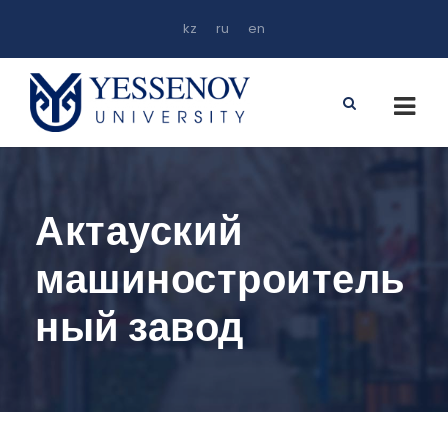
kz
ru
en
Актауский
машиностроитель
ный завод