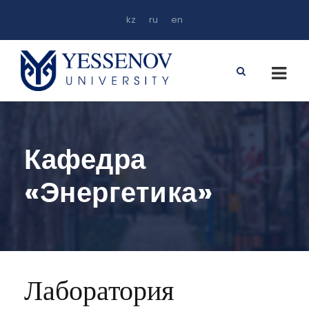
kz
ru
en
Кафедра
«Энергетика»
Лаборатория