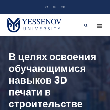
kz
ru
en
В целях освоения
обучающимися
навыков 3D
печати в
строительстве