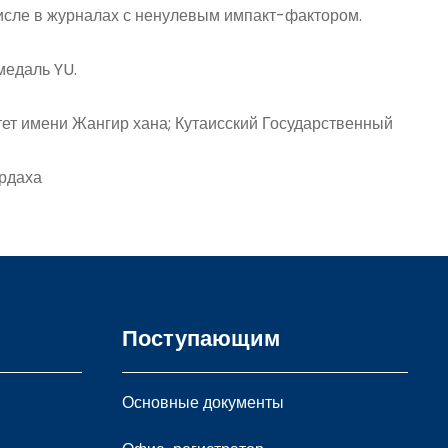
 числе в журналах с ненулевым импакт-фактором.
медаль YU.
ет имени Жангир хана; Кутаисский Государственный
ердаха
Поступающим
Основные документы