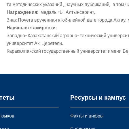
ти методических указаний , научных публикаций, в том
Награждения:
медаль «Ы. Алтынсарин»,
Знак Почета врученная к юбилейной дате города Актау, 
Научные стажировки:
Западно-Казахстанский аграрно-технический университ
университет Ак. Церетели,
Каракалпакский государственный университет имени Б
теты
Ресурсы и кампус
 языков
Факты и цифры