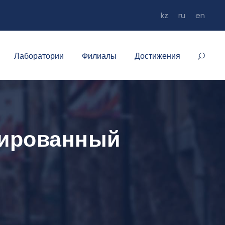
kz
ru
en
Лаборатории
Филиалы
Достижения
иированный