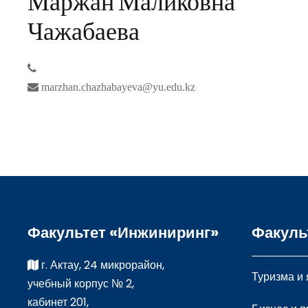
Маржан Маликовна
Чажабаева
marzhan.chazhabayeva@yu.edu.kz
Факультет «Инжиниринг»
Факуль
г. Актау, 24 микрорайон,
Туризма и
учебный корпус № 2,
кабинет 201,