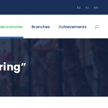
kz
ru
en
aboratories
Branches
Аchievements
ring”