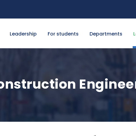
Leadership
For students
Departments
L
onstruction Enginee