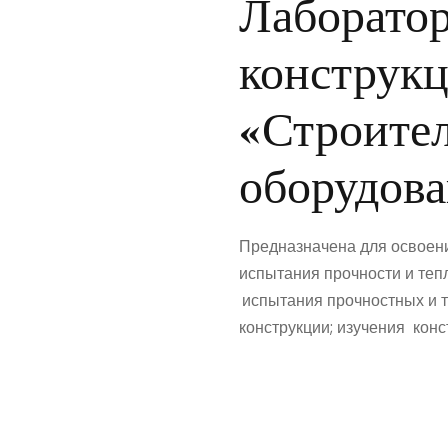
Лаборато
конструкц
«Строите
оборудов
Предназначена для освоени
испытания прочности и теп
испытания прочностных и 
конструкции; изучения кон