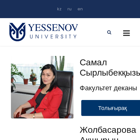
kz
ru
en
Самал
Сырлыбекқыз
Факультет деканы
Толығырақ
Жолбасарова