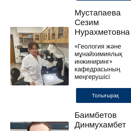
Мустапаева
Сезим
Нурахметовна
«Геология және
мұнайхимиялық
инжиниринг»
кафедрасының
меңгерушісі
Толығырақ
Баимбетов
Динмухамбет