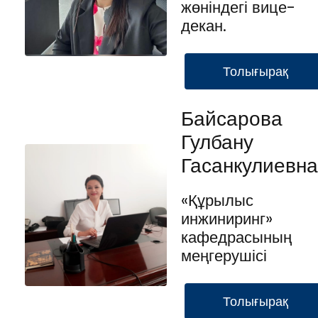
жөніндегі вице-
декан.
Толығырақ
Байсарова
Гулбану
Гасанкулиевна
«Құрылыс
инжиниринг»
кафедрасының
меңгерушісі
Толығырақ