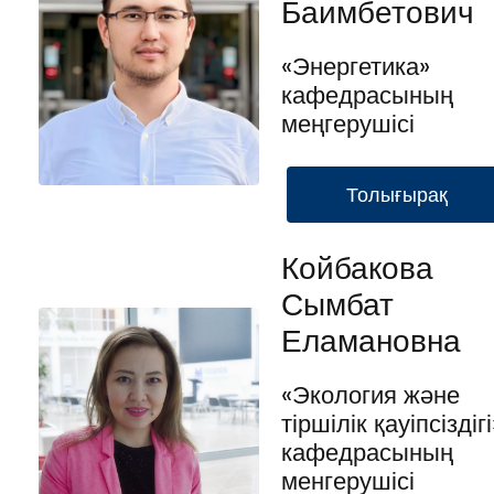
Баимбетович
«Энергетика»
кафедрасының
меңгерушісі
Толығырақ
Койбакова
Сымбат
Еламановна
«Экология және
тіршілік қауіпсіздігі
кафедрасының
менгерушісі