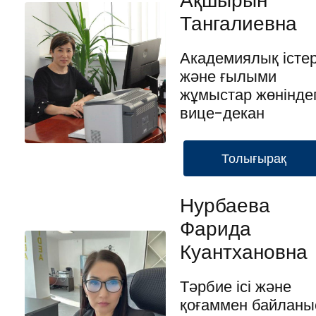
Ақшырын
Тангалиевна
Академиялық істе
және ғылыми
жұмыстар жөніндег
вице-декан
Толығырақ
Нурбаева
Фарида
Куантхановна
Тәрбие ісі және
қоғаммен байланы