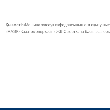
Қызметі:
«Машина жасау» кафедрасының аға оқытушы
«МАЭК-Казатомөнеркәсіп» ЖШС зертхана басшысы ор