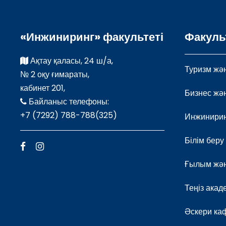
«Инжиниринг» факультеті
Факуль
Ақтау қаласы, 24 ш/а,
Туризм жән
№ 2 оқу ғимараты,
кабинет 201,
Бизнес жә
Байланыс телефоны:
+7 (7292) 788-788(325)
Инжинири
Білім беру
Ғылым жән
Теңіз ака
Әскери ка