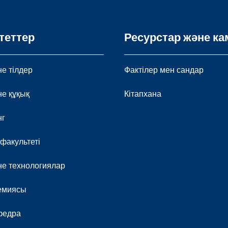
теттер
Ресурстар және ка
е тілдер
Фактілер мен сандар
не құқық
Кітапхана
нг
 факультеті
е технологиялар
демиясы
федра