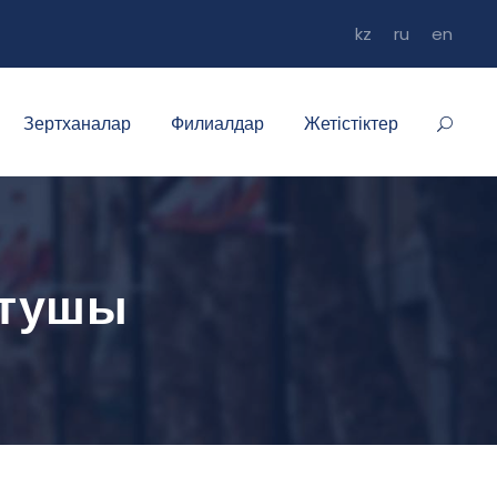
kz
ru
en
Зертханалар
Филиалдар
Жетістіктер
ытушы