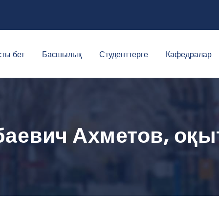
ты бет
Басшылық
Студенттерге
Кафедралар
баевич Ахметов, оқ