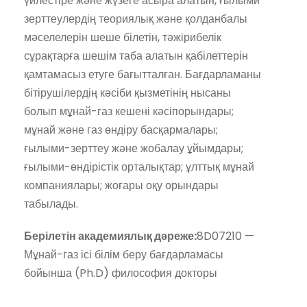
үйлестіре және жүзеге асыра алатын, ғылыми
зерттеулердің теориялық және қолданбалы
мәселелерін шеше білетін, тәжірибелік
сұрақтарға шешім таба алатын қабілеттерін
қамтамасыз етуге бағытталған. Бағдарламаны
бітірушілердің кәсіби қызметінің нысаны
болып мұнай-газ кешені кәсіпорындары;
мұнай және газ өндіру басқармалары;
ғылыми-зерттеу және жобалау ұйымдары;
ғылыми-өндірістік орталықтар; ұлттық мұнай
компаниялары; жоғары оқу орындары
табылады.
Берілетін академиялық дәреже:
8D07210 —
Мұнай-газ ісі білім беру бағдарламасы
бойынша (Ph.D) философия докторы