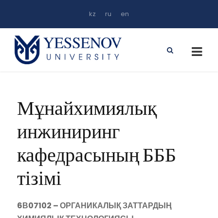
kz
ru
en
Мұнайхимиялық
инжиниринг
кафедрасының БББ
тізімі
6В07102 – ОРГАНИКАЛЫҚ ЗАТТАРДЫҢ