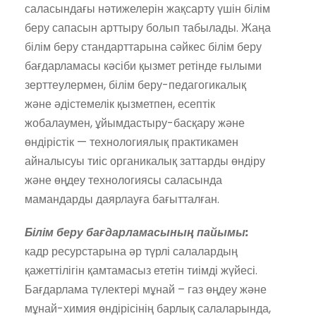
саласындағы нәтижелерін жақсарту үшін білім
беру сапасын арттыру болып табылады. Жаңа
білім беру стандарттарына сәйкес білім беру
бағдарламасы кәсіби қызмет ретінде ғылыми
зерттеулермен, білім беру-педагогикалық
және әдістемелік қызметпен, есептік
жобалаумен, ұйымдастыру-басқару және
өндірістік — технологиялық практикамен
айналысуы тиіс органикалық заттарды өндіру
және өңдеу технологиясы саласында
мамандарды даярлауға бағытталған.
Білім беру бағдарламасының пайымы:
кадр ресурстарына әр түрлі салалардың
қажеттілігін қамтамасыз ететін тиімді жүйесі.
Бағдарлама түлектері мұнай – газ өңдеу және
мұнай-химия өндірісінің барлық салаларында,