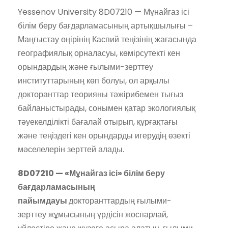
Yessenov University 8D07210 — Мұнайгаз ісі
білім беру бағдарламасының артықшылығы –
Маңғыстау өңірінің Каспий теңізінің жағасында
географиялық орналасуы, көмірсутекті кен
орындардың және ғылыми-зерттеу
институттарының көп болуы, ол арқылы
докторанттар теорияны тәжірибемен тығыз
байланыстырады, сонымен қатар экологиялық
тәуекелділікті бағалай отырып, құрғақтағы
және теңіздегі кен орындарды игерудің өзекті
мәселелерін зерттей алады.
8D07210 — «Мұнайгаз ісі» білім беру
бағдарламасының
пайымдауы
докторанттардың ғылыми-
зерттеу жұмысының үрдісін жоспарлай,