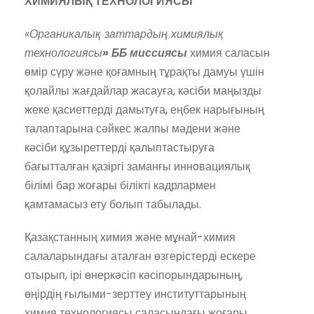
ХИМИЯЛЫҚ ТЕХНОЛОГИЯСЫ
«Органикалық заттардың химиялық
технологиясы
» ББ
миссиясы
химия саласын
өмір сүру және қоғамның тұрақты дамуы үшін
қолайлы жағдайлар жасауға, кәсіби маңызды
жеке қасиеттерді дамытуға, еңбек нарығының
талаптарына сәйкес жалпы мәдени және
кәсіби құзыреттерді қалыптастыруға
бағытталған қазіргі заманғы инновациялық
білімі бар жоғары білікті кадрлармен
қамтамасыз ету болып табылады.
Қазақстанның химия және мұнай-химия
салаларындағы аталған өзгерістерді ескере
отырып, ірі өнеркәсіп кәсіпорындарының,
өңірдің ғылыми-зерттеу институттарының
химия технологиясы саласындағы жоғары