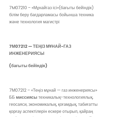
7M07210 – «Мұнайгаз ісі»(бағыты бейіндік)
білім беру бағдарламасы бойынша техника
және технология магистрі
7М07212 —
ТЕҢІЗ МҰНАЙ-ГАЗ
ИНЖЕНЕРИЯСЫ
(бағыты бейіндік)
7М07212 – «Теңіз мұнай — газ инженериясы»
ББ
миссиясы
техникалық-технологиялық,
геосаяси, экономикалық, қоғамдық, табиғатты
қорғау аспектілерін ескере отырып, қайраң