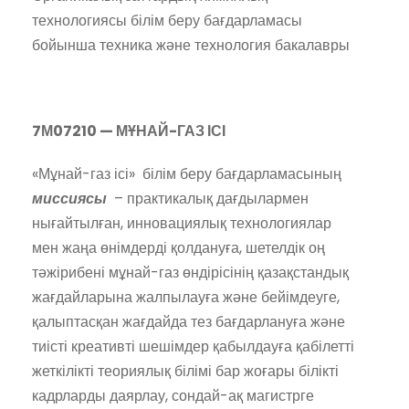
технологиясы білім беру бағдарламасы
бойынша техника және технология бакалавры
7М07210 —
МҰНАЙ-ГАЗ ІСІ
«Мұнай-газ ісі» білім беру бағдарламасының
миссиясы
– практикалық дағдылармен
нығайтылған, инновациялық технологиялар
мен жаңа өнімдерді қолдануға, шетелдік оң
тәжірибені мұнай-газ өндірісінің қазақстандық
жағдайларына жалпылауға және бейімдеуге,
қалыптасқан жағдайда тез бағдарлануға және
тиісті креативті шешімдер қабылдауға қабілетті
жеткілікті теориялық білімі бар жоғары білікті
кадрларды даярлау, сондай-ақ магистрге