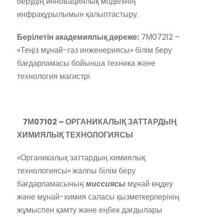
берудің инновациялық моделінің
инфрақұрылымын қалыптастыру.
Берілетін академиялық дәреже:
7М07212 –
«Теңіз мұнай-газ инженериясы» білім беру
бағдарламасы бойынша техника және
технология магистрі
7М07102 – ОРГАНИКАЛЫҚ ЗАТТАРДЫҢ
ХИМИЯЛЫҚ ТЕХНОЛОГИЯСЫ
«Органикалық заттардың химиялық
технологиясы» жалпы білім беру
бағдарламасының
миссиясы
мұнай өңдеу
және мұнай-химия саласы қызметкерлерінің
жұмыспен қамту және еңбек дағдылары