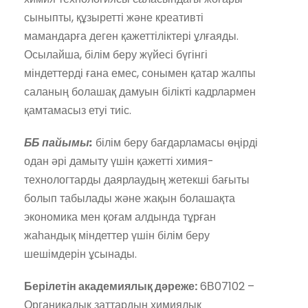
сыныпты, құзыретті және креативті
мамандарға деген қажеттіліктері ұлғаяды.
Осылайша, білім беру жүйесі бүгінгі
міндеттерді ғана емес, сонымен қатар жалпы
саланың болашақ дамуын білікті кадрлармен
қамтамасыз етуі тиіс.
ББ пайымы:
білім беру бағдарламасы өңірді
одан әрі дамыту үшін қажетті химия-
технологтарды даярлаудың жетекші бағыты
болып табылады және жақын болашақта
экономика мен қоғам алдында тұрған
жаһандық міндеттер үшін білім беру
шешімдерін ұсынады.
Берілетін академиялық дәреже:
6В07102 –
Органикалық заттардың химиялық