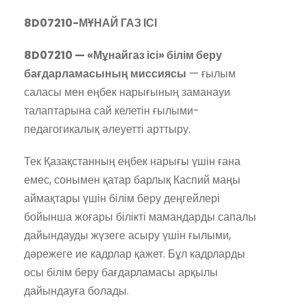
8D07210
-МҰНАЙ ГАЗ ІСІ
8D07210 — «Мұнайгаз ісі» білім беру
бағдарламасының миссиясы
— ғылым
саласы мен еңбек нарығының заманауи
талаптарына сай келетін ғылыми-
педагогикалық әлеуетті арттыру.
Тек Қазақстанның еңбек нарығы үшін ғана
емес, сонымен қатар барлық Каспий маңы
аймақтары үшін білім беру деңгейлері
бойынша жоғары білікті мамандарды сапалы
дайындауды жүзеге асыру үшін ғылыми,
дәрежеге ие кадрлар қажет. Бұл кадрларды
осы білім беру бағдарламасы арқылы
дайындауға болады.