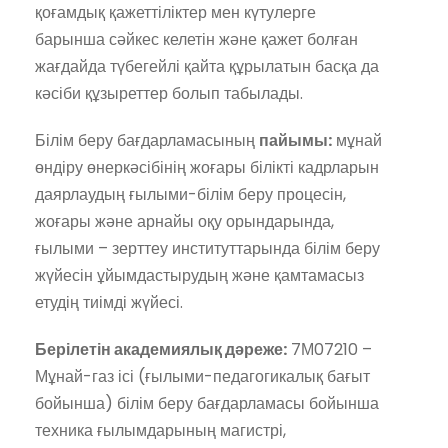
қоғамдық қажеттіліктер мен күтулерге
барынша сәйкес келетін және қажет болған
жағдайда түбегейлі қайта құрылатын басқа да
кәсіби құзыреттер болып табылады.
Білім беру бағдарламасының
пайымы:
мұнай
өндіру өнеркәсібінің жоғары білікті кадрларын
даярлаудың ғылыми-білім беру процесін,
жоғары және арнайы оқу орындарында,
ғылыми – зерттеу институттарында білім беру
жүйесін ұйымдастырудың және қамтамасыз
етудің тиімді жүйесі.
Берілетін академиялық дәреже:
7М07210 –
Мұнай-газ ісі (ғылыми-педагогикалық бағыт
бойынша) білім беру бағдарламасы бойынша
техника ғылымдарының магистрі,