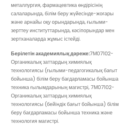
металлургия, фармацевтика өндірісінің
салаларында, білім беру жүйесінде-жоғары
және арнайы оқу орындарында, ғылыми-
зерттеу институттарында, кәсіпорындар мен
зертханаларда жұмыс істейді.
Берілетін академиялық дәреже:
7М07102-
Органикалық заттардың химиялық
технологиясы (ғылыми-педагогикалық бағыт
бойынша) білім беру бағдарламасы бойынша
техника ғылымдарының магистрі, 7М07102-
Органикалық заттардың химиялық
технологиясы (бейіндік бағыт бойынша) білім
беру бағдарламасы бойынша техника және
технология магистрі.