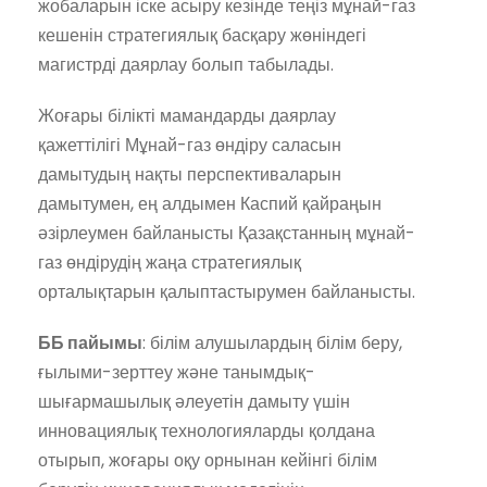
жобаларын іске асыру кезінде теңіз мұнай-газ
кешенін стратегиялық басқару жөніндегі
магистрді даярлау болып табылады.
Жоғары білікті мамандарды даярлау
қажеттілігі Мұнай-газ өндіру саласын
дамытудың нақты перспективаларын
дамытумен, ең алдымен Каспий қайраңын
әзірлеумен байланысты Қазақстанның мұнай-
газ өндірудің жаңа стратегиялық
орталықтарын қалыптастырумен байланысты.
ББ пайымы
: білім алушылардың білім беру,
ғылыми-зерттеу және танымдық-
шығармашылық әлеуетін дамыту үшін
инновациялық технологияларды қолдана
отырып, жоғары оқу орнынан кейінгі білім