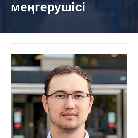
меңгерушісі