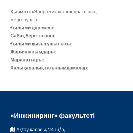
Қызметі:
«Энергетика» кафедрасының
меңгерушісі
Ғылыми дәрежесі:
Сабақ беретін пәні:
Ғылыми қызығушылығы:
Жарияланымдары:
Марапаттары:
Халықаралық тағылымдамалар:
«Инжиниринг» факультеті
Ақтау қаласы, 24 ш/а,