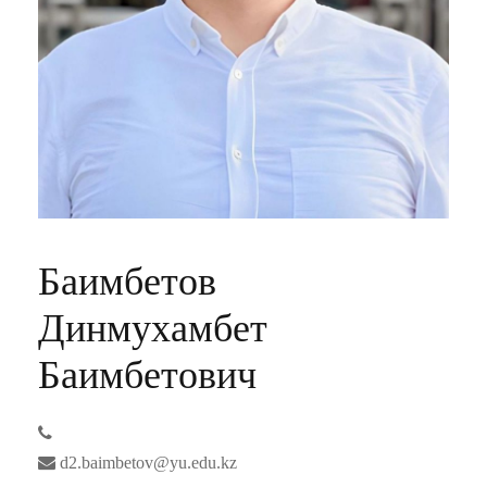
Баимбетов
Динмухамбет
Баимбетович
d2.baimbetov@yu.edu.kz