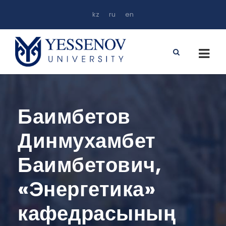
kz
ru
en
Баимбетов
Динмухамбет
Баимбетович,
«Энергетика»
кафедрасының