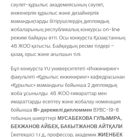
сәулет-құрылыс академиясының сәулет,
инженерлік құрылыс және дизайнерлік
мамандықтарды бітірушілердің дипломдық
жобаларының республикалық конкурсы on-line
режимі байқауы өтті. Осы конкурста Қазақстанның
46 ЖОО қатысты. Байқаудың ресми тілдері –
қазақ, орыс және ағылшын тілі.
Бұл конкурста YU университететі «Инжиниринг»
факультеті «Құрылыс инжиниринг» кафедрасынан
«Құрылыс» мамандығы бойынша 2 дипломдық
жоба ұсынылды. 46 ЖОО ғимараттар мен
имараттарды есептеу және жобалау номинация
бойынша
ІІІ- дәрежелі дипломмен
ВУВС-19-8
тобының шәкірттері
МУСАБЕКОВА ГУЛЬМИРА,
БЕКЖАНОВ АЙБЕК, БАКЫТЖАНОВ АЙТҚАЛИ
(жетекшісі т.ғ.д., профессор, академик
ЖИЕНБЕК