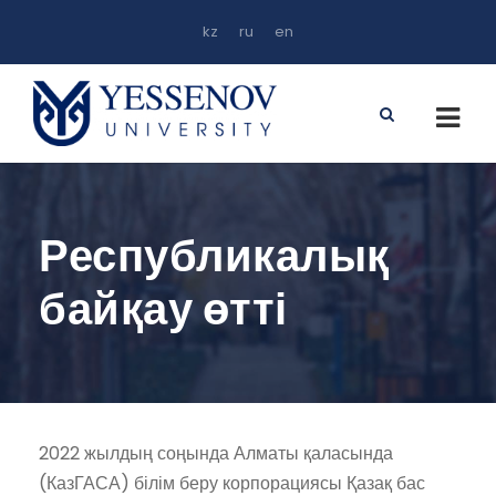
kz
ru
en
Республикалық
байқау өтті
2022 жылдың соңында Алматы қаласында
(КазГАСА) білім беру корпорациясы Қазақ бас