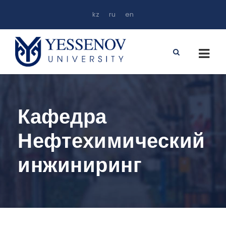
kz
ru
en
Кафедра
Нефтехимический
инжиниринг