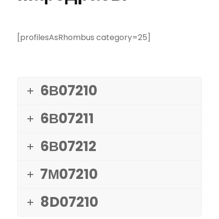
[profilesAsRhombus category=25]
6В07210
6В07211
6В07212
7М07210
8D07210