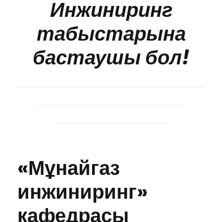
Инжиниринг
табыстарына
бастаушы бол!
«Мұнайгаз
инжиниринг»
кафедрасы