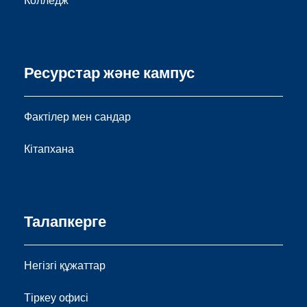
Колледж
Ресурстар және кампус
Фактілер мен сандар
Кітапхана
Талапкерге
Негізгі құжаттар
Тіркеу офисі