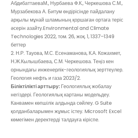
АбдибаттаеваМ., Нурбаева Ф.К., Черкешова С.М.,
Мурзабекова А. Битум өндірісінде пайдалану
арқылы мұнай шламының қоршаған ортаға теріс
әсерін азайту.Environmental and Climate
Technologies 2022, том. 26, жоқ. 1, 1337–1349
беттер
2. Н.Р. Тауова, М.С. Есенаманова, К.А. Кожахмет,
Н.Ж.Кылышбаева, С.М. Черкешова. Теңіз кен
орнындағы инженерлік-геологиялық зерттеулер.
Геология нефть и газа 2023/2.
Біліктілікті арттыру:
Геологиялық жобалау
негіздері. Геологиялық картаны модельдеу.
Канвамен көпшілік алдында сөйлеу. G Suite
қолданбаларымен жұмыс істеу. Microsoft Excel
көмегімен деректерді талдауға кіріспе.