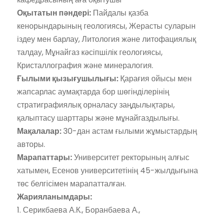
Оқытатын пәндері:
Пайдалы қазба
кенорындарының геологиясы, Жерасты суларын
іздеу мен барлау, Литология және литофациялық
талдау, Мұнайгаз кәсіпшілік геологиясы,
Кристаллография және минералогия.
Ғылыми қызығушылығы:
Қарағия ойысы мен
жапсарлас аумақтарда бор шөгінділерінің
стратиграфиялық орналасу заңдылықтары,
қалыптасу шарттары және мұнайгаздылығы.
Мақалалар:
30-дан астам ғылыми жұмыстардың
авторы.
Марапаттары:
Университет ректорының алғыс
хатымен, Есенов университетінің 45-жылдығына
төс белгісімен марапатталған.
Жарияланымдары:
1. Серикбаева А.К., Боранбаева А.,