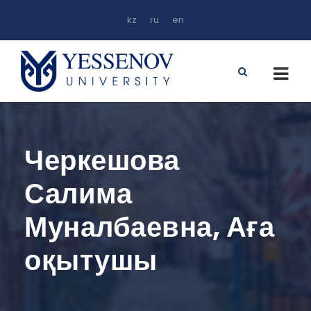
kz
ru
en
Черкешова
Салима
Муналбаевна, Аға
оқытушы