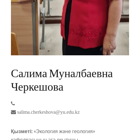
Салима Муналбаевна
Черкешова
salima.cherkeshova@yu.edu.kz
Қызметі:
«Экология және геология»
кафедрасының аға оқытушы