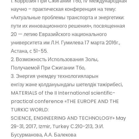
1. Коррозия При Сжигании Тбо, IV Международная
научно – практическая конференция на тему:
«Актуальные проблемы транспорта и энергетики:
пути их инновационного решения», посвященная
20 — летию Евразийского национального
университета им Л.Н. Гумилева 17 марта 2016г.,
Астана, с 51-55.
2. Возможность Использования Золы,
Получаемой При Сжигании Тбо,
3. Энергия үнемдеу технологияларын
енгізу және қолдануындағы шетелдік тәжірибесі,
MATERIALS of the II International scientific-
practical conference «THE EUROPE AND THE
TURKIC WORLD:
SCIENCE, ENGINEERING AND TECHNOLOGY» May
29-31, 2017, Izmir, Turkey С.210-213, Э.И.
Бусурманова, А.А. Балекова