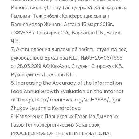
Инновациялық Шешу Тәсілдері» Vii Халықаралық
Ғылыми-Тәжірибелік Конференциясының
Баяндамалар Жинағы Астана 15 март 2019г.,
с.382-387. Глазырин С.А., Варламов Г.Б., Бекин
Ч.Е.
7. Акт внедрения дипломной работы студента под
руководством Ержанова К.Ш., №65-25-03/1596
от 28.05.2019 АО КазАзот, Студент Сторожук К.В.,
Руководитель Ержанов К.Ш.
8. Increasing the Accuracy of the Information
Load AnnualGrowth Evaluation on the Internet
of Things, http://ceur-ws.org/Vol-2588/, Igor
Zhukov Lyudmila Kondratova
9. Извлечение Парниковых Газов Из Дымовых
Газов Теплоэнергетических Установок,
PROCEEDINGS OF THE VIII INTERNATIONAL