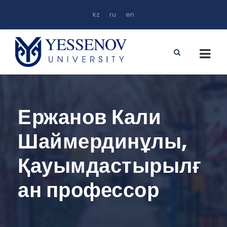
kz
ru
en
Ержанов Кали
Шаймердинұлы,
Қауымдастырылғ
ан профессор