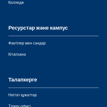
Колледж
Ресурстар және кампус
Фактілер мен сандар
Кітапхана
Талапкерге
Негізгі құжаттар
Тіркеу офисі