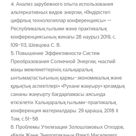
4. Анализ зарубежного опыта использования
альтернативных видов энергии, «Өндірістегі
цифрлық технологиялар конференциясы» —
Республикалық ғылыми және практикалық
конференциясының жинағы 28 наурыз 2019, с.
109-113, Шевцова С. В.
5. Повышение Эффективности Систем
Преобразования Солнечной Энергии, «каспий
маңы мемлекеттерінің халықаралық
ынтымақтастығының қаржы-экономикалық және
құқықтық аспектілері» «Рухани жаңғыру» қоғамдық
сананы жаңғырту бағдарламасы аясында
өткізілетін Халықаралық ғылыми-практикалық
конференция материалдары. 29 қараша, 2018 II
Том, с.51-58
6. Проблемы Утилизации Золошлаковых Отходов,
«Көлік Және Энергетиканың Өзекті Мәселелері: