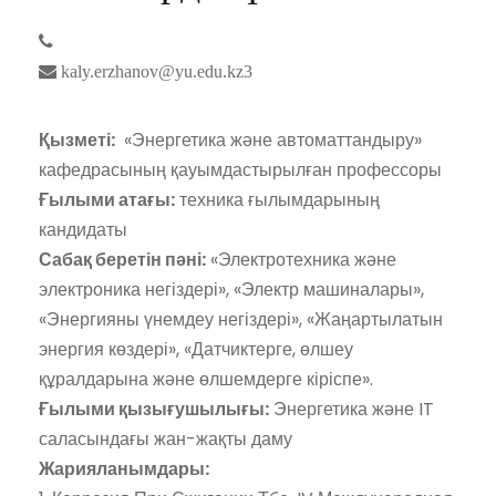
kaly.erzhanov@yu.edu.kz3
Қызметі:
«Энергетика және автоматтандыру»
кафедрасының қауымдастырылған профессоры
Ғылыми атағы:
техника ғылымдарының
кандидаты
Сабақ беретін пәні:
«Электротехника және
электроника негіздері», «Электр машиналары»,
«Энергияны үнемдеу негіздері», «Жаңартылатын
энергия көздері», «Датчиктерге, өлшеу
құралдарына және өлшемдерге кіріспе».
Ғылыми қызығушылығы:
Энергетика және IT
саласындағы жан-жақты даму
Жарияланымдары: