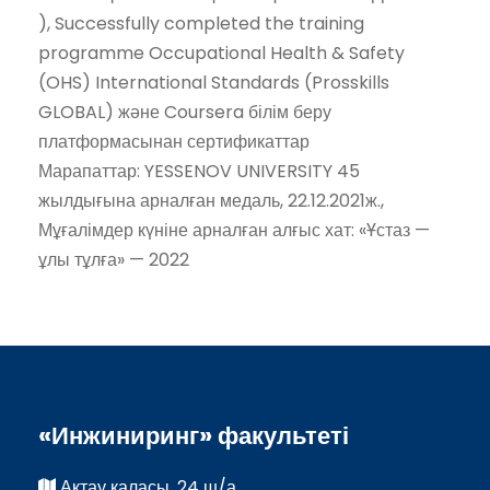
), Successfully completed the training
programme Occupational Health & Safety
(OHS) International Standards (Prosskills
GLOBAL) және Coursera білім беру
платформасынан сертификаттар
Марапаттар: YESSENOV UNIVERSITY 45
жылдығына арналған медаль, 22.12.2021ж.,
Мұғалімдер күніне арналған алғыс хат: «Ұстаз —
ұлы тұлға» — 2022
«Инжиниринг» факультеті
Ақтау қаласы, 24 ш/а,