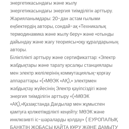
энергетикасындағы және жылу
энергетикасындағы энергия тиімділігін арттыру.
Жарияланымдары: 20-дан астам ғылыми
еңбектердің авторы, сондай-ақ «Техникалық
термодинамика және жылу беру» және «отынды
дайындау және жағу теориясы»оқу құралдарының
авторы.
Біліктілікті арттыру және сертификаттар: «Электр
жабдықтары және тарату қосалқы станциялары
мен электр желілерінің коммутациялық-қорғау
аппараттары «(«МӨЭК «АҚ),» электрмен
жабдықтау жүйесінің Электр қауіпсіздігі және
энергия тиімділігін арттыру «(«МӨЭК
«АҚ),»Қазақстанда Дағдылар мен жұмыспен
қамтуға қолжетімділікті кеңейту: МӨЭК және
инклюзивті іс-шараларды қолдау» ( ЕУРОПАЛЫҚ
БАНКТІҢ ЖОБАСЫ ҚАЙТА ҚҰРУ ЖӘНЕ ДАМЫТУ