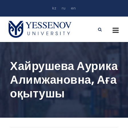
kz
ru
en
Хайрушева Аурика
Алимжановна, Аға
оқытушы