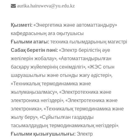
aurika.hairuweva@yu.edu.kz
Қызметі:
«Энергетика және автоматтандыру»
кафедрасының аға оқытушысы
Ғылыми атағы:
техника ғылымдарының магистрі
Сабақ беретін пәні:
«Электр берілістің әуе
желілерін жобалау», «Автоматтандырылған
басқару жүйелерінің сенімділігі», «ЖЭС отын
шаруашылығы және отынды жағу әдістері»,
«Техникалық термодинамика және
жылумаңызалмасу», «Электротехника және
электроника негіздері», «Электротехника және
электроника», «Техникалық термодинамика және
жылу беру», «Сұйытылған газдарды
тасымалдаудың термодинамикалық негіздері».
Ғылыми қызығушылығы:
Электр