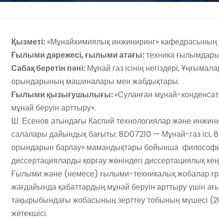
Қызметі:
«Мұнайхимиялық инжиниринг» кафедрасының
Ғылыми дәрежесі, ғылыми атағы:
техника ғылымдары
Сабақ беретін пәні:
Мұнай газ ісінің негіздері, Ұңғымал
орындарының машиналары мен жабдықтары.
Ғылыми қызығушылығы:
«Суланған мұнай-конденсат
мұнай беруін арттыру».
Ш. Есенов атындағы Каспий технологиялар және инжинир
салалары дайындық бағыты: 8D07210 — Мұнай-газ ісі, 
орындарын барлау» мамандықтары бойынша философия
диссертацияларды қорғау жөніндегі диссертациялық ке
Ғылыми және (немесе) ғылыми-техникалық жобалар гр
жағдайында қабаттардың мұнай беруін арттыру үшін ағ
тақырыбындағы жобасының зерттеу тобының мүшесі (
жетекшісі.