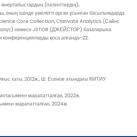
 өнертабыстардың (патенттердің),
, оның ішінде уәкілетті орган ұсынған басылымдарда
Science Core Collection, Clarivate Analytics (Сайнс
 (Скопус) немесе JSTOR (ДЖЕЙСТОР) базаларына
и конференцияларды қоса алғанда-22.
ғыс хаты, 2012ж., Ш. Есенов атындағы КМТИУ
амотасымен» марапатталған, 2022ж.
ымен» марапатталған, 2024ж.