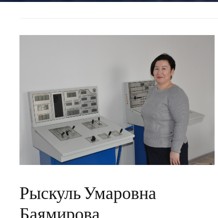
Рыскуль Умаровна
Баямирова