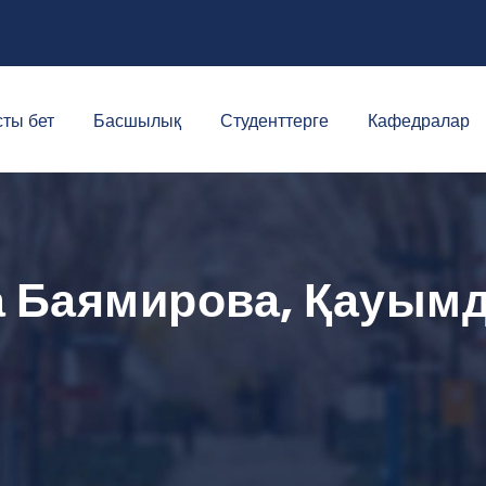
ты бет
Басшылық
Студенттерге
Кафедралар
а Баямирова, Қауым