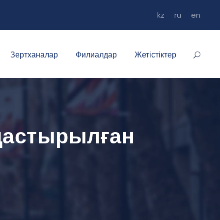
kz
ru
en
Зертханалар
Филиалдар
Жетістіктер
дастырылған