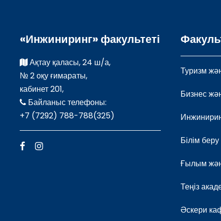
«Инжиниринг» факультеті
Факуль
Ақтау қаласы, 24 ш/а,
Туризм жән
№ 2 оқу ғимараты,
кабинет 201,
Бизнес жә
Байланыс телефоны:
+7 (7292) 788-788(325)
Инжинири
Білім беру
Ғылым жән
Теңіз ака
Әскери ка