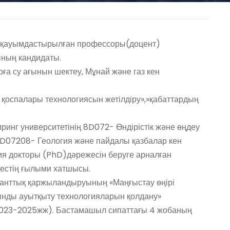
 қауымдастырылған профессоры(доцент)
ның кандидаты.
арға су ағынын шектеу, Мұнай және газ кен
 қоспалары технологиясын жетілдіру»,»қабаттардың
инг университетінің 8D072- Өндірістік және өңдеу
8D07208- Геология және пайдалы қазбалар кен
 докторы (PhD)дәрежесін беруге арналған
ңестің ғылыми хатшысы.
анттық қаржыландыруының «Маңғыстау өңірі
ынды ауытқыту технологияларын қолдану»
2023-2025жж). Бастамашыл сипаттағы 4 жобаның