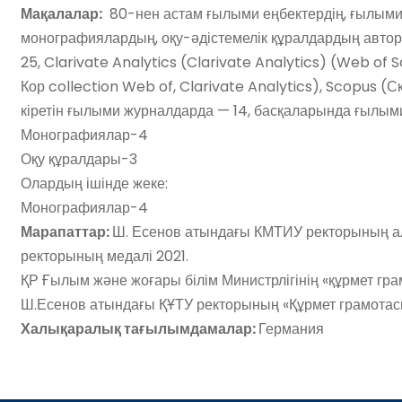
Мақалалар:
80-нен астам ғылыми еңбектердің, ғылыми
монографиялардың, оқу-әдістемелік құралдардың авторы
25, Clarivate Analytics (Clarivate Analytics) (Web of 
Кор collection Web of, Clarivate Analytics), Scopus
кіретін ғылыми журналдарда — 14, басқаларында ғылым
Монографиялар-4
Оқу құралдары-3
Олардың ішінде жеке:
Монографиялар-4
Марапаттар:
Ш. Есенов атындағы КМТИУ ректорының ал
ректорының медалі 2021.
ҚР Ғылым және жоғары білім Министрлігінің «құрмет гр
Ш.Есенов атындағы ҚҰТУ ректорының «Құрмет грамотас
Халықаралық тағылымдамалар:
Германия