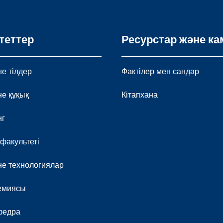
теттер
Ресурстар және ка
е тілдер
Фактілер мен сандар
не құқық
Кітапхана
нг
 факультеті
е технологиялар
демиясы
федра