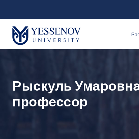
Бас
Рыскуль Умаровн
профессор