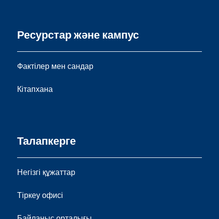
Ресурстар және кампус
Фактілер мен сандар
Кітапхана
Талапкерге
Негізгі құжаттар
Тіркеу офисі
Байланыс орталығы