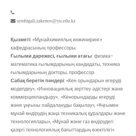
sembigali.zakenov@yu.edu.kz
Қызметі
: «Мұнайхимиялық инжиниринг»
кафедрасының профессоры.
Ғылыми дәрежесі, ғылыми атағы
: физика-
математика ғылымдарының кандидаты, техника
ғылымдарының докторы, профессор.
Сабақ беретін пәндері
: «Кен орындарын игеруді
моделдеу», «Инновациялық зерттеу әдістері және
коммерцияландыру», «Кенорындарды игеруді
және ұңғыны пайдалануды бақылау», «Ұңғымен
мұнай өндірудің жаңа техникалық құралдары және
технологиялары», «Мұнай және газ өндірудегі
қазіргі технологиялық бағыттардың өзектілігі».