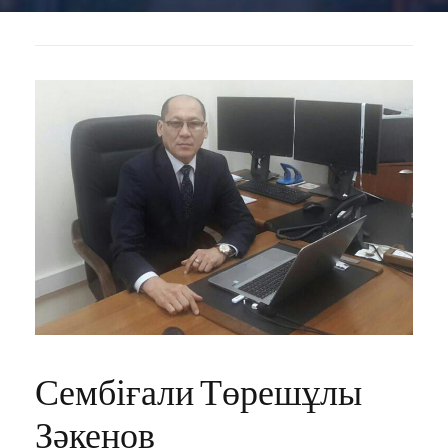
Сембіғали Төрешұлы
Зәкенов