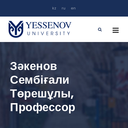
kz
ru
en
Зәкенов
Сембіғали
Төрешұлы,
Профессор