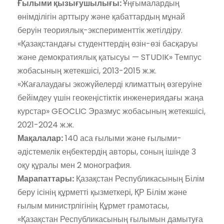
Ғылыми қызығушылығы:
Ұңғымалардың
өнімділігін арттыру және қабаттардың мұнай
беруін теориялық-эксперименттік жетілдіру.
«Қазақстандағы студенттердің өзін-өзі басқаруы
және демократиялық қатысуы — STUDIK» Темпус
жобасының жетекшісі, 2013-2015 ж.ж.
«Жағалаудағы экожүйелерді климаттың өзгеруіне
бейімдеу үшін геокеңістіктік инженериядағы жаңа
курстар» GEOCLIC Эразмус жобасының жетекшісі,
2021-2024 ж.ж.
Мақалалар:
140 аса ғылыми және ғылыми-
әдістемелік еңбектердің авторы, соның ішінде 3
оқу құралы мен 2 монография.
Марапаттары:
Қазақстан Республикасының Білім
беру ісінің құрметті қызметкері, ҚР Білім және
ғылым министрлігінің Құрмет грамотасы,
«Қазақстан Республикасының ғылымын дамытуға