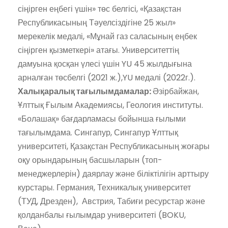
сіңірген еңбегі үшін» төс белгісі, «Қазақстан
Республикасының Тәуелсіздігіне 25 жыл»
мерекелік медалі, «Мұнай газ саласының еңбек
сіңірген қызметкері» атағы. Университеттің
дамуына қосқан үлесі үшін YU 45 жылдығына
арналған төсбелгі (2021 ж.),YU медалі (2022г.).
Халықаралық тағылымдамалар:
Әзірбайжан,
Ұлттық Ғылым Академиясы, Геология институты.
«Болашақ» бағдарламасы бойынша ғылыми
тағылымдама. Сингапур, Сингапур Ұлттық
университеті, Қазақстан Республикасының жоғары
оқу орындарының басшыларын (топ-
менеджерлерін) даярлау және біліктілігін арттыру
курстары. Германия, Техникалық университет
(ТУД, Дрезден), Австрия, Табиғи ресурстар және
қолданбалы ғылымдар университеті (BOKU,