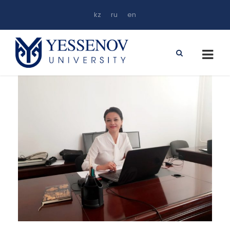
kz
ru
en