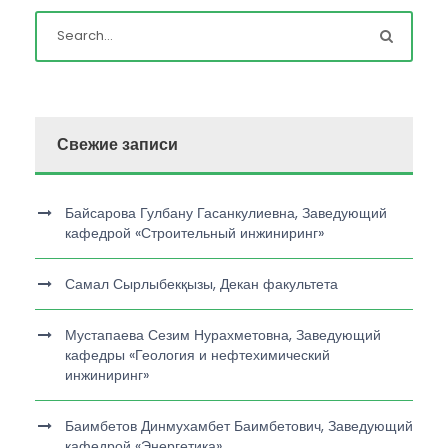
Свежие записи
Байсарова Гулбану Гасанкулиевна, Заведующий
кафедрой «Строительный инжиниринг»
Самал Сырлыбекқызы, Декан факультета
Мустапаева Сезим Нурахметовна, Заведующий
кафедры «Геология и нефтехимический
инжиниринг»
Баимбетов Динмухамбет Баимбетович, Заведующий
кафедрой «Энергетика»