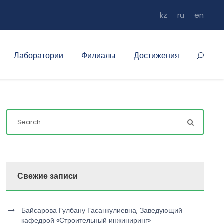
kz
ru
en
Лаборатории
Филиалы
Достижения
Свежие записи
Байсарова Гулбану Гасанкулиевна, Заведующий
кафедрой «Строительный инжиниринг»