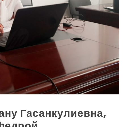
ану Гасанкулиевна,
федрой