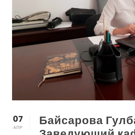
Байсарова Гулб
07
АПР
Заведующий ка