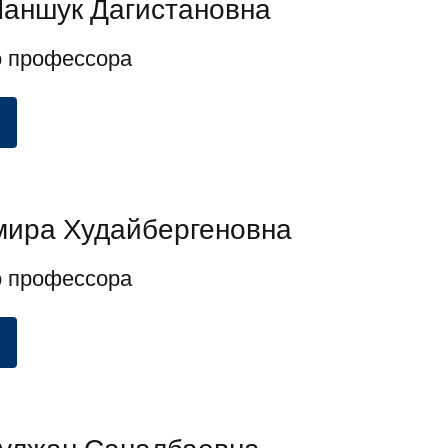
аншук Дагистановна
о профессора
мира Худайбергеновна
о профессора