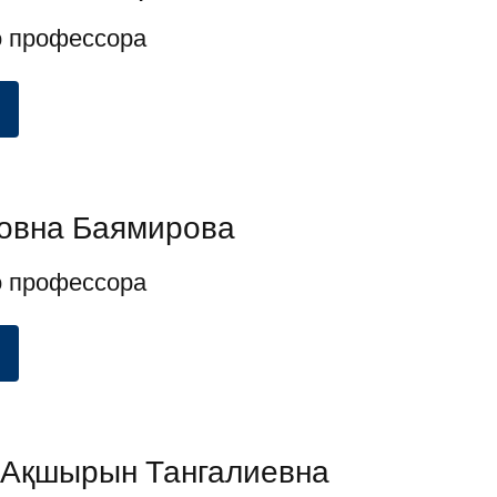
о профессора
овна Баямирова
о профессора
Ақшырын Тангалиевна