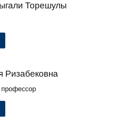
ыгали Торешулы
я Ризабековна
 профессор