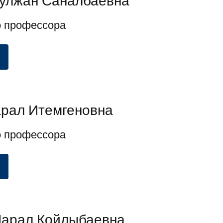
улжан Саналбаевна
о профессора
рал Итемгеновна
о профессора
Марал Койлыбаевна