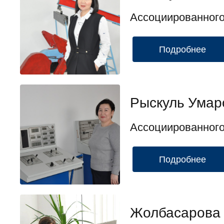
Ассоциированног
Подробнее
Рыскуль Умар
Ассоциированног
Подробнее
Жолбасарова 