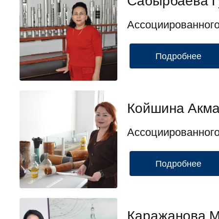
Сабырбаева Г
Ассоциированног
Подробнее
Койшина Акма
Ассоциированног
Подробнее
Каражанова 