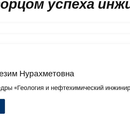
орцом успеха инж
езим Нурахметовна
ры «Геология и нефтехимический инжинир