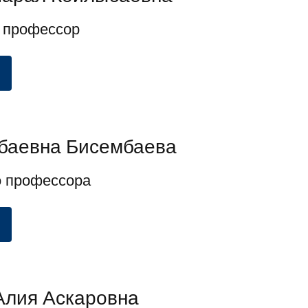
 профессор
баевна Бисембаева
о профессора
Алия Аскаровна