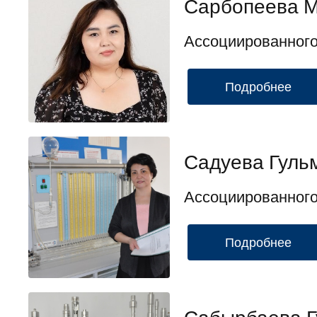
Сарбопеева М
Ассоциированног
Подробнее
Садуева Гуль
Ассоциированног
Подробнее