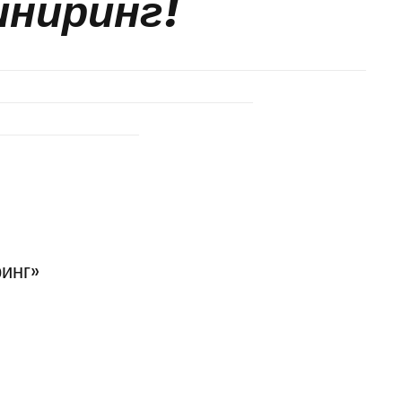
иниринг!
инг»