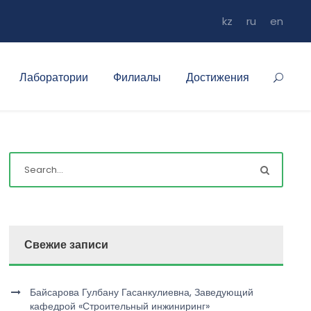
kz
ru
en
Лаборатории
Филиалы
Достижения
Свежие записи
Байсарова Гулбану Гасанкулиевна, Заведующий
кафедрой «Строительный инжиниринг»