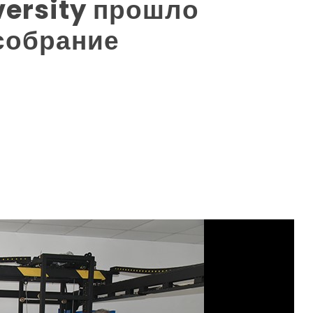
versity прошло
собрание