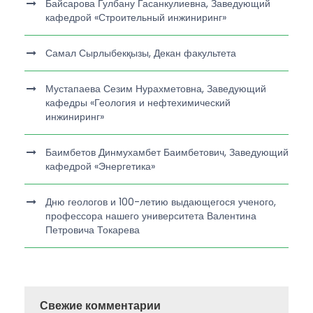
Байсарова Гулбану Гасанкулиевна, Заведующий
кафедрой «Строительный инжиниринг»
Самал Сырлыбекқызы, Декан факультета
Мустапаева Сезим Нурахметовна, Заведующий
кафедры «Геология и нефтехимический
инжиниринг»
Баимбетов Динмухамбет Баимбетович, Заведующий
кафедрой «Энергетика»
Дню геологов и 100-летию выдающегося ученого,
профессора нашего университета Валентина
Петровича Токарева
Свежие комментарии