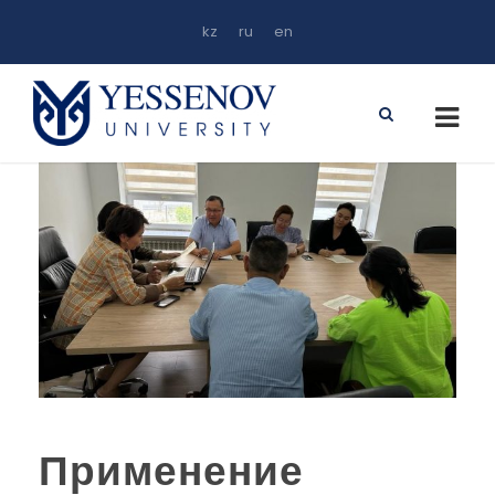
kz
ru
en
Применение