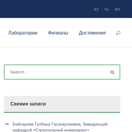
kz
ru
en
Лаборатории
Филиалы
Достижения
Свежие записи
Байсарова Гулбану Гасанкулиевна, Заведующий
кафедрой «Строительный инжиниринг»