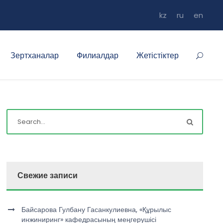
kz
ru
en
Зертханалар
Филиалдар
Жетістіктер
Свежие записи
Байсарова Гулбану Гасанкулиевна, «Құрылыс
инжиниринг» кафедрасының меңгерушісі