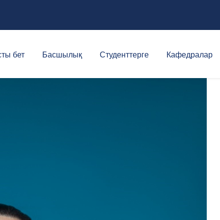
ты бет
Басшылық
Студенттерге
Кафедралар