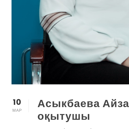
Асыкбаева Айза
10
МАР
оқытушы