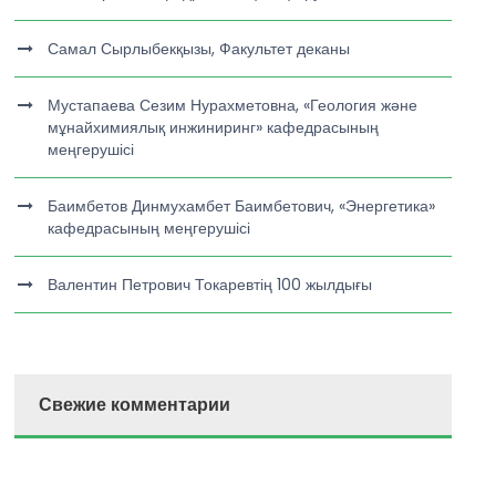
Самал Сырлыбекқызы, Факультет деканы
Мустапаева Сезим Нурахметовна, «Геология және
мұнайхимиялық инжиниринг» кафедрасының
меңгерушісі
Баимбетов Динмухамбет Баимбетович, «Энергетика»
кафедрасының меңгерушісі
Валентин Петрович Токаревтің 100 жылдығы
Свежие комментарии