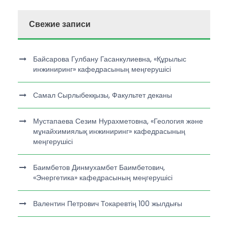
Свежие записи
Байсарова Гулбану Гасанкулиевна, «Құрылыс
инжиниринг» кафедрасының меңгерушісі
Самал Сырлыбекқызы, Факультет деканы
Мустапаева Сезим Нурахметовна, «Геология және
мұнайхимиялық инжиниринг» кафедрасының
меңгерушісі
Баимбетов Динмухамбет Баимбетович,
«Энергетика» кафедрасының меңгерушісі
Валентин Петрович Токаревтің 100 жылдығы