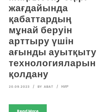
жағдайында
қабаттардың
мұнай беруін
арттыру үшін
ағынды ауытқыту
технологияларын
қолдану
20.09.2023
BY
ABAT
НИР
Read More