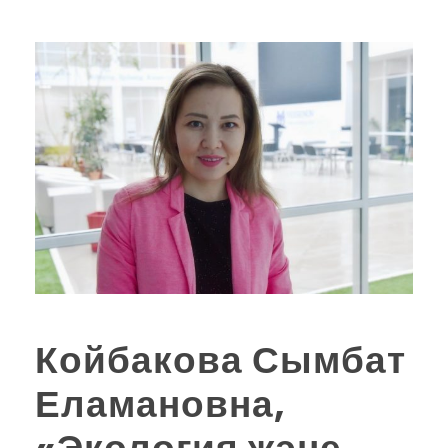
Койбакова Сымбат
Еламановна,
«Экология және