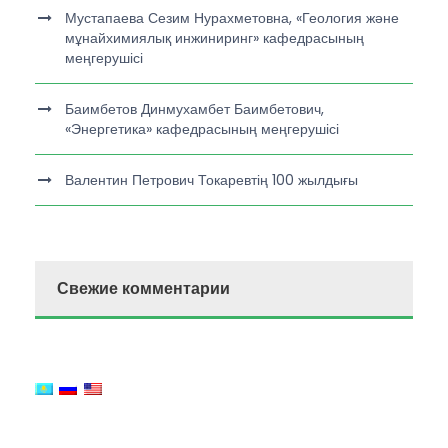
Мустапаева Сезим Нурахметовна, «Геология және
мұнайхимиялық инжиниринг» кафедрасының
меңгерушісі
Баимбетов Динмухамбет Баимбетович,
«Энергетика» кафедрасының меңгерушісі
Валентин Петрович Токаревтің 100 жылдығы
Свежие комментарии