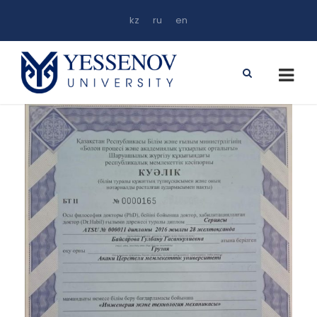
kz
ru
en