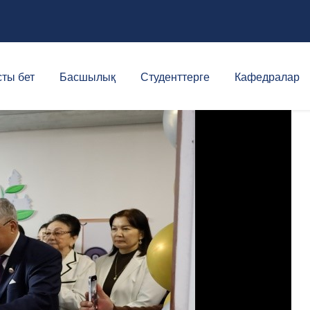
ты бет
Басшылық
Студенттерге
Кафедралар