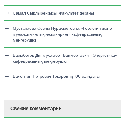
Самал Сырлыбекқызы, Факультет деканы
Мустапаева Сезим Нурахметовна, «Геология және
мұнайхимиялық инжиниринг» кафедрасының
меңгерушісі
Баимбетов Динмухамбет Баимбетович, «Энергетика»
кафедрасының меңгерушісі
Валентин Петрович Токаревтің 100 жылдығы
Свежие комментарии