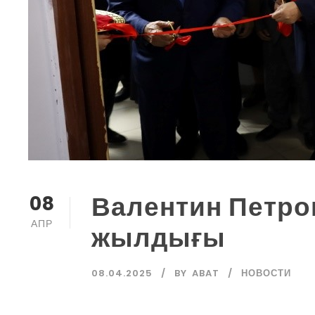
Валентин Петров
08
АПР
жылдығы
08.04.2025
BY
ABAT
НОВОСТИ