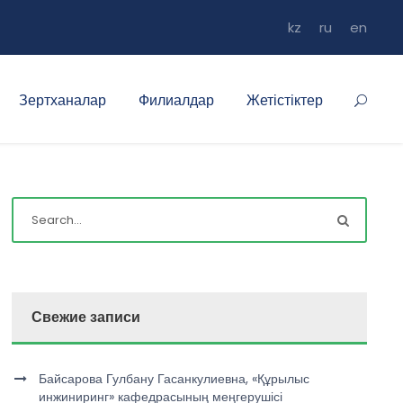
kz
ru
en
Зертханалар
Филиалдар
Жетістіктер
Свежие записи
Байсарова Гулбану Гасанкулиевна, «Құрылыс
инжиниринг» кафедрасының меңгерушісі