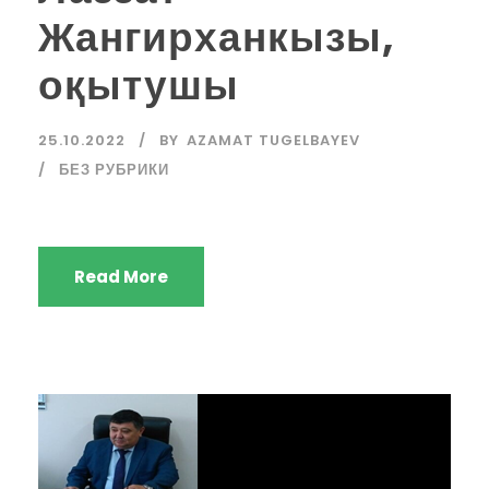
Жангирханкызы,
оқытушы
25.10.2022
BY
AZAMAT TUGELBAYEV
БЕЗ РУБРИКИ
Read More