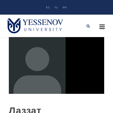
kz
ru
en
Лаззат