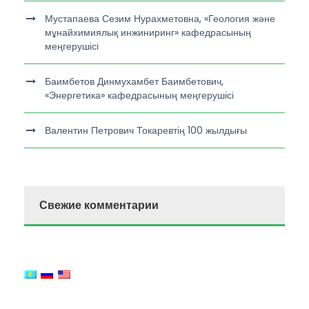
Мустапаева Сезим Нурахметовна, «Геология және
мұнайхимиялық инжиниринг» кафедрасының
меңгерушісі
Баимбетов Динмухамбет Баимбетович,
«Энергетика» кафедрасының меңгерушісі
Валентин Петрович Токаревтің 100 жылдығы
Свежие комментарии