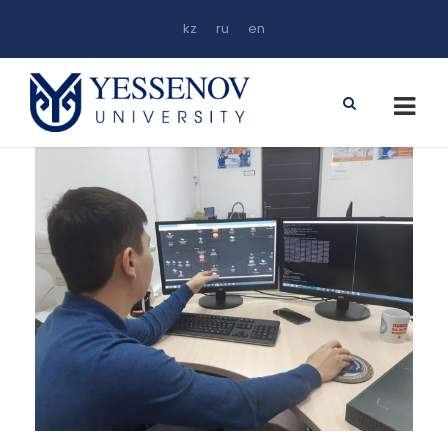
kz
ru
en