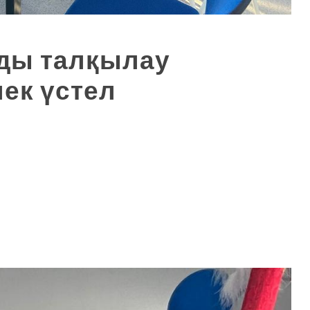
рды талқылау
ек үстел