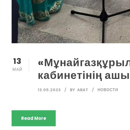
«Мұнайгазқұры
13
МАЙ
кабинетінің аш
13.05.2023
BY
ABAT
НОВОСТИ
Read More