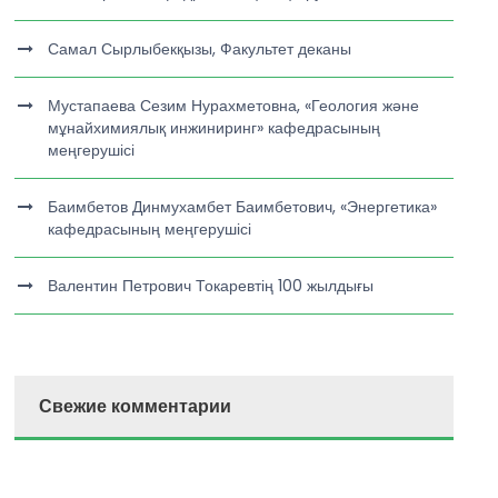
Самал Сырлыбекқызы, Факультет деканы
Мустапаева Сезим Нурахметовна, «Геология және
мұнайхимиялық инжиниринг» кафедрасының
меңгерушісі
Баимбетов Динмухамбет Баимбетович, «Энергетика»
кафедрасының меңгерушісі
Валентин Петрович Токаревтің 100 жылдығы
Свежие комментарии