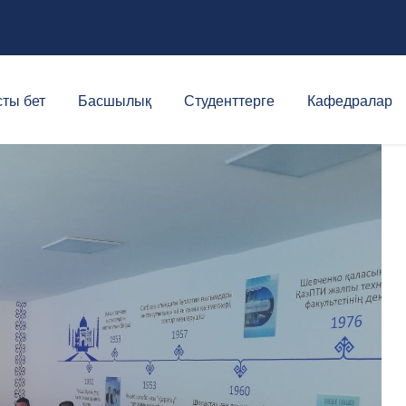
ты бет
Басшылық
Студенттерге
Кафедралар