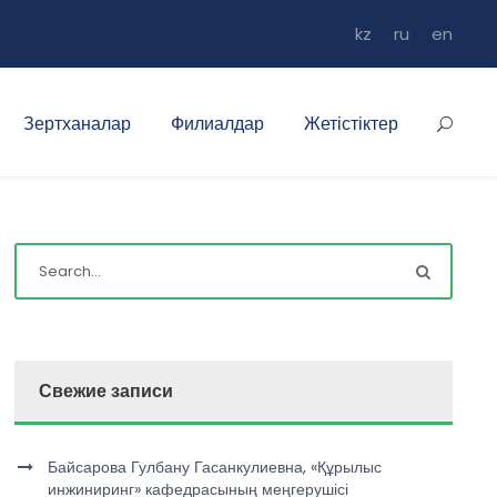
kz
ru
en
Зертханалар
Филиалдар
Жетістіктер
Свежие записи
Байсарова Гулбану Гасанкулиевна, «Құрылыс
инжиниринг» кафедрасының меңгерушісі