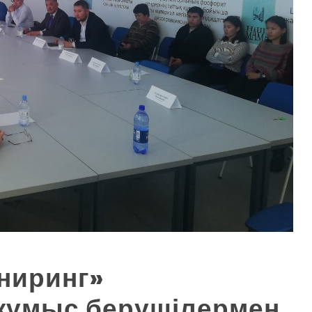
ниринг»
жұмыс берушілермен