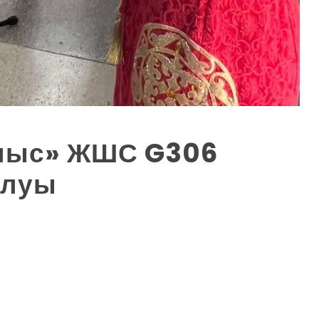
лыс» ЖШС G306
ылуы