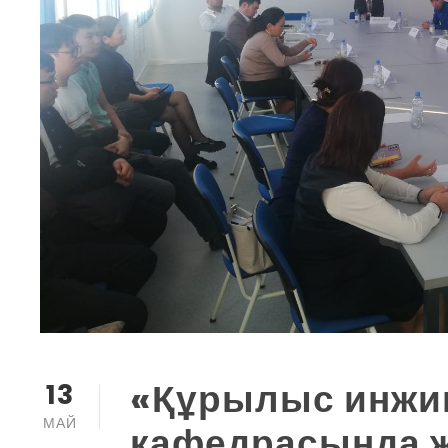
«Құрылыс инжи
13
МАЙ
кафедрасында 