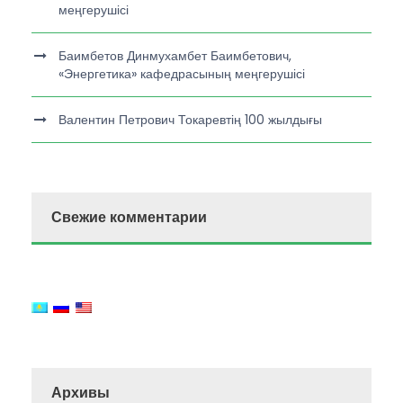
меңгерушісі
Баимбетов Динмухамбет Баимбетович,
«Энергетика» кафедрасының меңгерушісі
Валентин Петрович Токаревтің 100 жылдығы
Свежие комментарии
Архивы