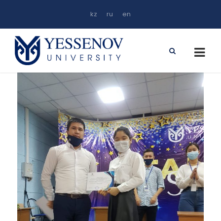
kz
ru
en