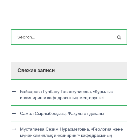
Свежие записи
Байсарова Гулбану Гасанкулиевна, «Құрылыс
инжиниринг» кафедрасының меңгерушісі
Самал Сырлыбекқызы, Факультет деканы
Мустапаева Сезим Нурахметовна, «Геология және
мұнайхимиялық инжиниринг» кафедрасының