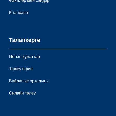
Фактілер мен сандар
Кітапхана
Талапкерге
Негізгі құжаттар
Тіркеу офисі
Байланыс орталығы
Онлайн төлеу